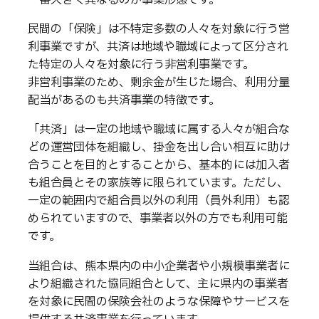
一番大きく異なるのが事業形態です。
事業所のご案内
民間の「保険」は不特定多数の人々を対象に行う営
勧誘方針
利事業ですが、共済は地域や職域によって区分され
プライバシーポリシー
た特定の人々を対象に行う非営利事業です。
個人情報の取り扱い
非営利事業のため、剰余金が生じた場合、利用分量
相談・苦情窓口
配当があるのも共済事業の特徴です。
よくある質問
「共済」は一定の地域や職域に属する人々が組合な
共済と保険の違い
どの運営団体を組織し、掛金を出し合い相互に助け
加入方法
合うことを目的とすることから、基本的には加入者
火災共済
も組合員とその家族等に限られています。ただし、
まごころ共済
一定の範囲内で組合員以外の利用（員外利用）も認
自動車共済
められていますので、事業者以外の方でも利用可能
です。
お問い合わせ
当組合は、熊本県内の中小企業者や小規模事業者に
より組織された協同組合として、主に県内の事業者
職員採用情報
を対象に民間の保険会社のような保障やサービスを