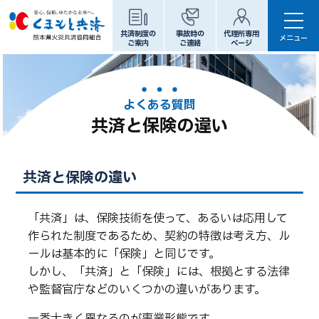
共済制度の
事故時の
代理所専用
メニュー
ご案内
ご連絡
ページ
代理所専用ページ
よくある質問
共済と保険の違い
ホーム
共済制度のご案内
共済と保険の違い
たてもの等の補償
からだの補償
「共済」は、保険技術を使って、あるいは応用して
くるまの補償
作られた制度であるため、契約の特徴は考え方、ル
パンフレット
ールは基本的に「保険」と同じです。
くまもと共済について
しかし、「共済」と「保険」には、根拠とする法律
や監督官庁などのいくつかの違いがあります。
ご挨拶
組合概要