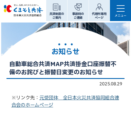
共済制度の
事故時の
代理所専用
メニュー
ご案内
ご連絡
ページ
代理所専用ページ
お知らせ
ホーム
自動車総合共済MAP共済掛金口座振替不
共済制度のご案内
備のお詫びと振替日変更のお知らせ
たてもの等の補償
からだの補償
2025.08.29
くるまの補償
パンフレット
※リンク先：
元受団体 全日本火災共済協同組合連
合会のホームページ
くまもと共済について
ご挨拶
組合概要