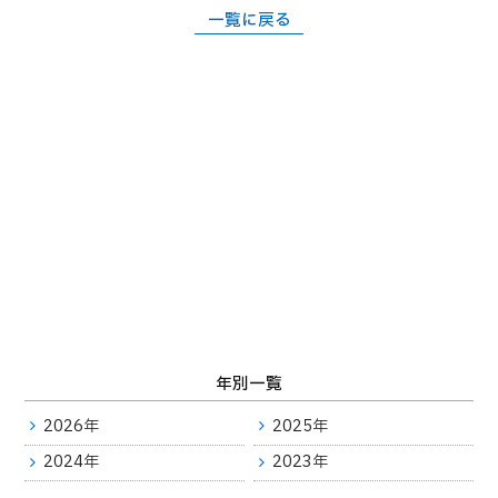
事業所のご案内
一覧に戻る
勧誘方針
プライバシーポリシー
個人情報の取り扱い
相談・苦情窓口
よくある質問
共済と保険の違い
加入方法
火災共済
まごころ共済
自動車共済
年別一覧
お問い合わせ
2026年
2025年
職員採用情報
2024年
2023年