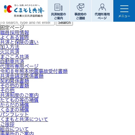
新着情報
HOME
新着情報
共済制度の
事故時の
代理所専用
/2022/12
メニュー
ご案内
ご連絡
ページ
Search
固定ページ
職員採用情報
代理所専用ページ
よくある質問
共済と保険の違い
加入方法
ホーム
火災共済
まごころ共済
自動車共済
代理所専用ページ
共済制度のご案内
令和８年熊本地震事故受付書類
共済金請求関係書類
たてもの等の補償
契約関係書類
からだの補償
その他の書類
その他
くるまの補償
共済制度のご案内
たてもの等の補償
パンフレット
からだの補償
くるまの補償
くまもと共済について
パンフレット
くまもと共済について
ご挨拶
ご挨拶
組合について
組合概要
事業所のご案内