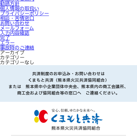
勧誘方針
事業所のご案内
個人情報の取扱い
勧誘方針
プライバシーポリシー
相談・苦情窓口
プライバシーポリシー
お問い合わせ
メールフォーム
個人情報の取り扱い
入力内容確認
相談・苦情窓口
完了
エラー
事故時のご連絡
よくある質問
アーカイブ
カテゴリー
共済と保険の違い
カテゴリーなし
加入方法
共済制度のお申込み・お問い合わせは
火災共済
くまもと共済（熊本県火災共済協同組合）
まごころ共済
または 熊本県中小企業団体中央会、熊本県内の商工会議所、
自動車共済
商工会および協同組合等の窓口へ ご連絡ください。
お問い合わせ
職員採用情報