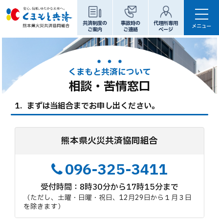
共済制度の
事故時の
代理所専用
メニュー
ご案内
ご連絡
ページ
代理所専用ページ
くまもと共済について
相談・苦情窓口
ホーム
まずは当組合までお申し出ください。
共済制度のご案内
たてもの等の補償
からだの補償
熊本県火災共済協同組合
くるまの補償
パンフレット
096-325-3411
くまもと共済について
受付時間
8時30分から17時15分まで
（ただし、土曜・日曜・祝日、12月29日から１月３日
ご挨拶
を除きます）
組合概要