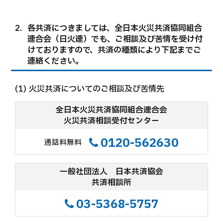
事業所のご案内
勧誘方針
各共済につきましては、全日本火災共済協同組合
プライバシーポリシー
連合会（日火連）でも、ご相談及び苦情を受け付
個人情報の取り扱い
けておりますので、共済の種類により下記までご
相談・苦情窓口
連絡ください。
よくある質問
火災共済についてのご相談及び苦情先
共済と保険の違い
全日本火災共済協同組合連合会
加入方法
火災共済相談受付センター
火災共済
まごころ共済
0120-562630
通話料無料
自動車共済
一般社団法人 日本共済協会
お問い合わせ
共済相談所
職員採用情報
03-5368-5757